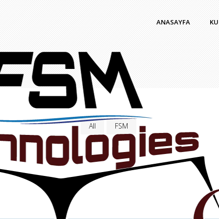
ANASAYFA
KU
All
FSM