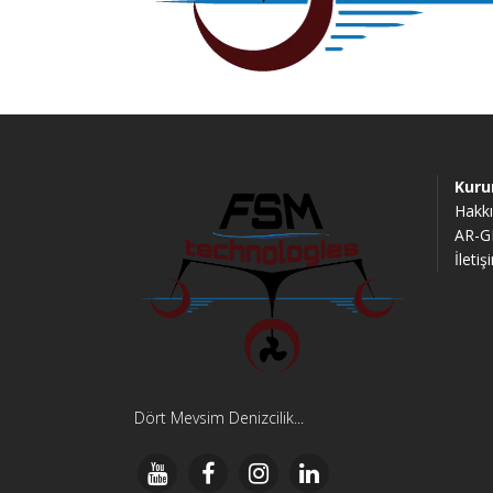
Kuru
Hakk
AR-G
İletiş
Dört Mevsim Denizcilik...