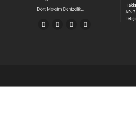
Hakk
Dört Mevsim Denizcilik...
AR-G
İletiş