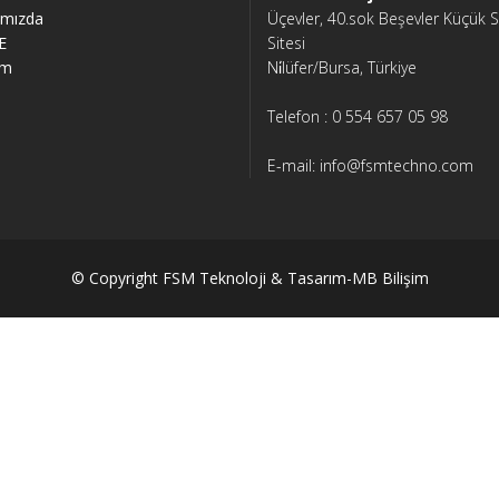
ımızda
Üçevler, 40.sok Beşevler Küçük 
E
Sitesi
im
Ni̇lüfer/Bursa, Türkiye
Telefon : 0 554 657 05 98
E-mail: info@fsmtechno.com
© Copyright FSM Teknoloji
& Tasarım-MB Bilişim