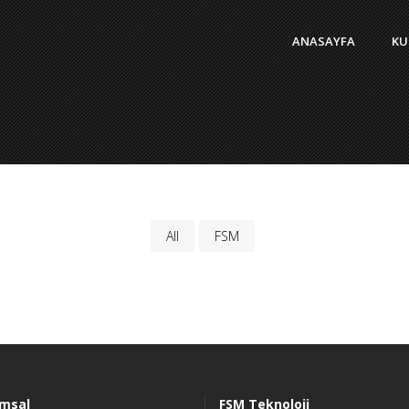
ANASAYFA
KU
All
FSM
msal
FSM Teknoloji