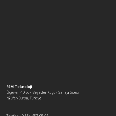
FSM Teknoloji
Üçevler, 40.sok Beşevler Küçük Sanayi Sitesi
Ni̇lüfer/Bursa, Türkiye
Telefon : 0 554 657 05 98